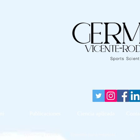
Sports Scient
mi
Publicaciones
Ciencia aplicada
Conta
gación
Upcoming events
Ejercicio para mayores