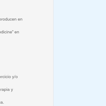
 producen en 
dicine” en 
rcicio y/o 
rapia y 
ca.