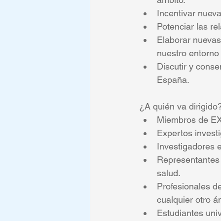
Incentivar nuev
Potenciar las re
Elaborar nuevas
nuestro entorno 
Discutir y conse
España.
¿A quién va dirigido
Miembros de E
Expertos invest
Investigadores e
Representantes d
salud.
Profesionales del
cualquier otro á
Estudiantes univ