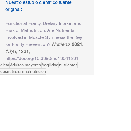
Nuestro estudio científico fuente 
original:
Functional Frailty, Dietary Intake, and 
Risk of Malnutrition. Are Nutrients 
Involved in Muscle Synthesis the Key 
for Frailty Prevention?
Nutrients 
2021
, 
13
(4), 1231; 
https://doi.org/10.3390/nu13041231
dieta
Adultos mayores
fragilidad
nutrientes
desnutrición
malnutrición
Recent Articles
Ver todo
Entradas recientes