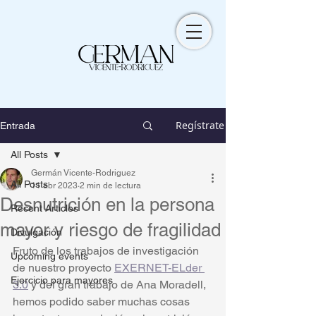
Regístrate
Entrada
All Posts
Germán Vicente-Rodriguez
All Posts
11 abr 2023
2 min de lectura
Desnutrición en la persona
Recent Articles
mayor y riesgo de fragilidad
Divulgación
Fruto de los trabajos de investigación 
Upcoming events
de nuestro proyecto 
EXERNET-ELder 
Ejercicio para mayores
3.0
 y del gran trabajo de Ana Moradell, 
hemos podido saber muchas cosas 