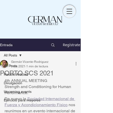
Regístrate
Entrada
All Posts
Germán Vicente-Rodriguez
All Posts
1 dic 2021
1 min de lectura
PORTO SCS 2021
Recent Articles
4th ANNUAL MEETING
Divulgación
Strength and Conditioning for Human 
Upcoming events
Performance. 
De nuevo la 
Sociedad Internacional de 
Ejercicio para mayores
Fuerza y Acondicionamiento Físico
 nos 
reunimos en un evento internacional de 